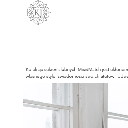
Kolekcja sukien ślubnych Mix&Match jest ukłonem
własnego stylu, świadomości swoich atutów i odwagi
Modułową, w której dopasowujesz do siebie poszc