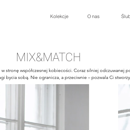
Kolekcje
O nas
Ślu
MIX&MATCH
 w stronę współczesnej kobiecości. Coraz silniej odczuwanej 
 bycia sobą. Nie ogranicza, a przeciwnie – pozwala Ci stworzyć 
zególne elementy ślubnej kreacji.